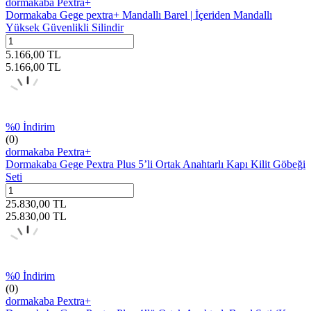
dormakaba Pextra+
Dormakaba Gege pextra+ Mandallı Barel | İçeriden Mandallı
Yüksek Güvenlikli Silindir
5.166,00
TL
5.166,00
TL
%
0
İndirim
(0)
dormakaba Pextra+
Dormakaba Gege Pextra Plus 5’li Ortak Anahtarlı Kapı Kilit Göbeği
Seti
25.830,00
TL
25.830,00
TL
%
0
İndirim
(0)
dormakaba Pextra+