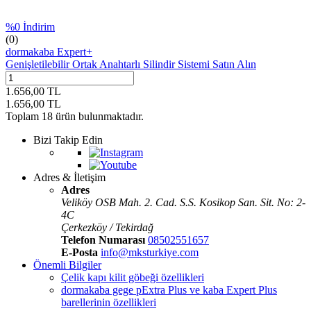
%
0
İndirim
(0)
dormakaba Expert+
Genişletilebilir Ortak Anahtarlı Silindir Sistemi Satın Alın
1.656,00
TL
1.656,00
TL
Toplam
18
ürün bulunmaktadır.
Bizi Takip Edin
Adres & İletişim
Adres
Veliköy OSB Mah. 2. Cad. S.S. Kosikop San. Sit. No: 2-
4C
Çerkezköy / Tekirdağ
Telefon Numarası
08502551657
E-Posta
info@mksturkiye.com
Önemli Bilgiler
Çelik kapı kilit göbeği özellikleri
dormakaba gege pExtra Plus ve kaba Expert Plus
barellerinin özellikleri