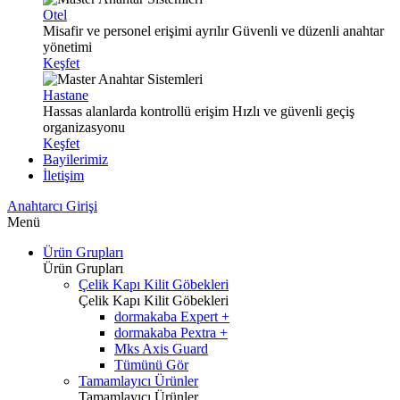
Otel
Misafir ve personel erişimi ayrılır
Güvenli ve düzenli anahtar
yönetimi
Keşfet
Hastane
Hassas alanlarda kontrollü erişim
Hızlı ve güvenli geçiş
organizasyonu
Keşfet
Bayilerimiz
İletişim
Anahtarcı Girişi
Menü
Ürün Grupları
Ürün Grupları
Çelik Kapı Kilit Göbekleri
Çelik Kapı Kilit Göbekleri
dormakaba Expert +
dormakaba Pextra +
Mks Axis Guard
Tümünü Gör
Tamamlayıcı Ürünler
Tamamlayıcı Ürünler