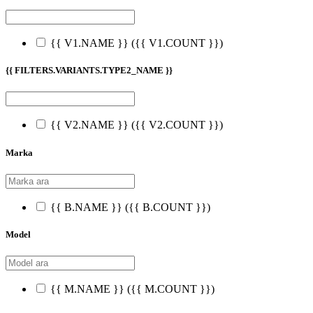
{{ V1.NAME }}
({{ V1.COUNT }})
{{ FILTERS.VARIANTS.TYPE2_NAME }}
{{ V2.NAME }}
({{ V2.COUNT }})
Marka
{{ B.NAME }}
({{ B.COUNT }})
Model
{{ M.NAME }}
({{ M.COUNT }})