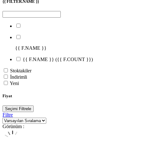
{{ FILTER.NAME }}
{{ F.NAME }}
{{ F.NAME }}
({{ F.COUNT }})
Stoktakiler
İndirimli
Yeni
Fiyat
Seçimi Filtrele
Filtre
Görünüm :