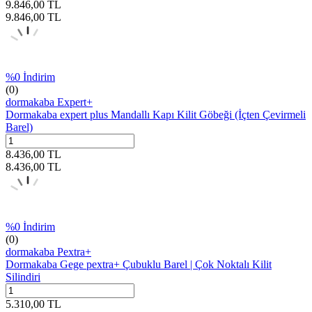
9.846,00
TL
9.846,00
TL
%
0
İndirim
(0)
dormakaba Expert+
Dormakaba expert plus Mandallı Kapı Kilit Göbeği (İçten Çevirmeli
Barel)
8.436,00
TL
8.436,00
TL
%
0
İndirim
(0)
dormakaba Pextra+
Dormakaba Gege pextra+ Çubuklu Barel | Çok Noktalı Kilit
Silindiri
5.310,00
TL