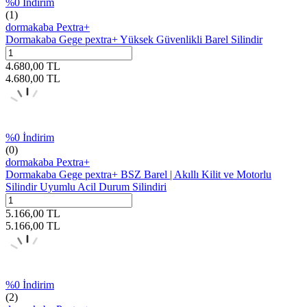
%
0
İndirim
(1)
dormakaba Pextra+
Dormakaba Gege pextra+ Yüksek Güvenlikli Barel Silindir
4.680,00
TL
4.680,00
TL
%
0
İndirim
(0)
dormakaba Pextra+
Dormakaba Gege pextra+ BSZ Barel | Akıllı Kilit ve Motorlu
Silindir Uyumlu Acil Durum Silindiri
5.166,00
TL
5.166,00
TL
%
0
İndirim
(2)