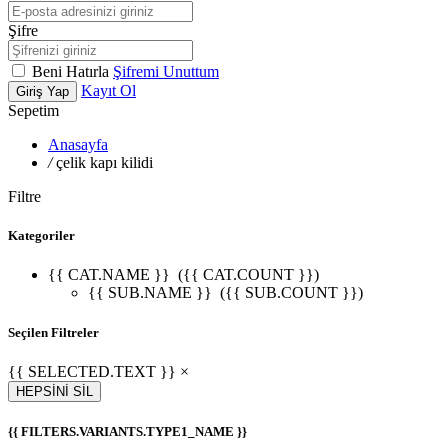
Şifre
Beni Hatırla
Şifremi Unuttum
Kayıt Ol
Giriş Yap
Sepetim
Anasayfa
/
çelik kapı kilidi
Filtre
Kategoriler
{{ CAT.NAME }}
({{ CAT.COUNT }})
{{ SUB.NAME }}
({{ SUB.COUNT }})
Seçilen Filtreler
{{ SELECTED.TEXT }} ×
HEPSİNİ SİL
{{ FILTERS.VARIANTS.TYPE1_NAME }}