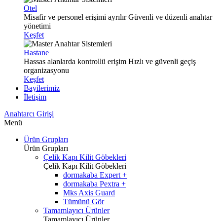
Otel
Misafir ve personel erişimi ayrılır
Güvenli ve düzenli anahtar
yönetimi
Keşfet
Hastane
Hassas alanlarda kontrollü erişim
Hızlı ve güvenli geçiş
organizasyonu
Keşfet
Bayilerimiz
İletişim
Anahtarcı Girişi
Menü
Ürün Grupları
Ürün Grupları
Çelik Kapı Kilit Göbekleri
Çelik Kapı Kilit Göbekleri
dormakaba Expert +
dormakaba Pextra +
Mks Axis Guard
Tümünü Gör
Tamamlayıcı Ürünler
Tamamlayıcı Ürünler