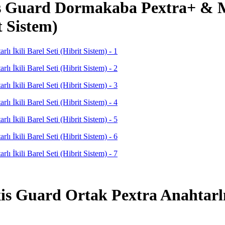
s Guard Dormakaba Pextra+ & 
t Sistem)
uard Ortak Pextra Anahtarlı İk