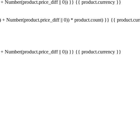
+ Number(product.price_diff || 0)) }}
{{ product.currency }}
 + Number(product.price_diff || 0)) * product.count) }} {{ product.cu
+ Number(product.price_diff || 0)) }}
{{ product.currency }}