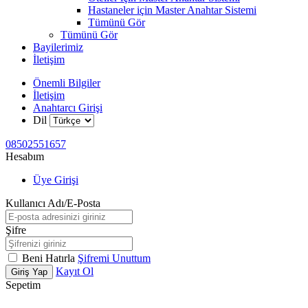
Hastaneler için Master Anahtar Sistemi
Tümünü Gör
Tümünü Gör
Bayilerimiz
İletişim
Önemli Bilgiler
İletişim
Anahtarcı Girişi
Dil
08502551657
Hesabım
Üye Girişi
Kullanıcı Adı/E-Posta
Şifre
Beni Hatırla
Şifremi Unuttum
Kayıt Ol
Giriş Yap
Sepetim