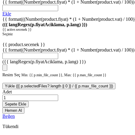
{{ format((Number(product.fiyat) * (1 + Number(product.vat) / 100)) 
Ekle
{{ format(((Number(product.fiyat) * (1 + Number(product.vat) / 100))
({{ langRegex(p.fiyatAciklama, p.lang) }})
{{ active.secenek }}
Seçiniz
{{ product.secenek }}
{{ format((Number(product.fiyat) * (1 + Number(product.vat) / 100)) 
({{ langRegex(p.fiyatAciklama, p.lang) }})
Resim Seç
Min: {{ p.min_file_count }}, Max: {{ p.max_file_count }}
Yükle ({{ p.selectedFiles?.length || 0 }} / {{ p.max_file_count }})
Adet
Sepete Ekle
Hemen Al
Beğen
Tükendi