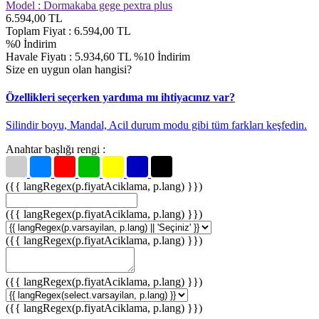
Model :
Dormakaba gege pextra plus
6.594,00
TL
Toplam Fiyat :
6.594,00
TL
%
0
İndirim
Havale Fiyatı :
5.934,60
TL
%10
İndirim
Size en uygun olan hangisi?
Özellikleri seçerken yardıma mı ihtiyacınız var?
Silindir boyu, Mandal, Acil durum modu gibi tüm farkları keşfedin.
Anahtar başlığı rengi :
({{ langRegex(p.fiyatAciklama, p.lang) }})
({{ langRegex(p.fiyatAciklama, p.lang) }})
({{ langRegex(p.fiyatAciklama, p.lang) }})
({{ langRegex(p.fiyatAciklama, p.lang) }})
({{ langRegex(p.fiyatAciklama, p.lang) }})