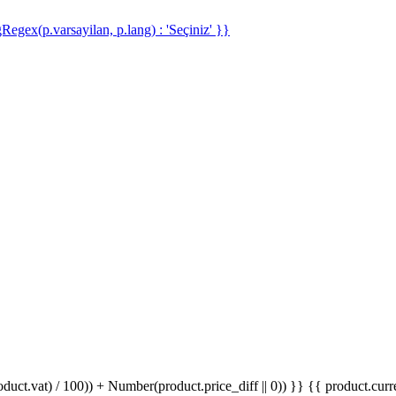
gRegex(p.varsayilan, p.lang) : 'Seçiniz' }}
ct.vat) / 100)) + Number(product.price_diff || 0)) }}
{{ product.curr