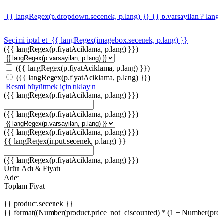
{{ langRegex(p.dropdown.secenek, p.lang) }}
{{ p.varsayilan ? lan
Seçimi iptal et
{{ langRegex(imagebox.secenek, p.lang) }}
({{ langRegex(p.fiyatAciklama, p.lang) }})
({{ langRegex(p.fiyatAciklama, p.lang) }})
({{ langRegex(p.fiyatAciklama, p.lang) }})
Resmi büyütmek için tıklayın
({{ langRegex(p.fiyatAciklama, p.lang) }})
({{ langRegex(p.fiyatAciklama, p.lang) }})
({{ langRegex(p.fiyatAciklama, p.lang) }})
{{ langRegex(input.secenek, p.lang) }}
({{ langRegex(p.fiyatAciklama, p.lang) }})
Ürün Adı & Fiyatı
Adet
Toplam Fiyat
{{ product.secenek }}
{{ format((Number(product.price_not_discounted) * (1 + Number(produ