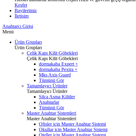
Keşfet
Bayilerimiz
İletişim
Anahtarcı Girişi
Menü
Ürün Grupları
Ürün Grupları
Çelik Kapı Kilit Göbekleri
Çelik Kapı Kilit Göbekleri
dormakaba Expert +
dormakaba Pextra +
Mks Axis Guard
Tümünü Gör
Tamamlayıcı Ürünler
Tamamlayıcı Ürünler
Silca Asma Kilitler
Anahtarlar
Tümünü Gör
Master Anahtar Sistemleri
Master Anahtar Sistemleri
Ofisler için Master Anahtar Sistemi
Okullar için Master Anahtar Sistemi
Oteller için Master Anahtar Sistemi