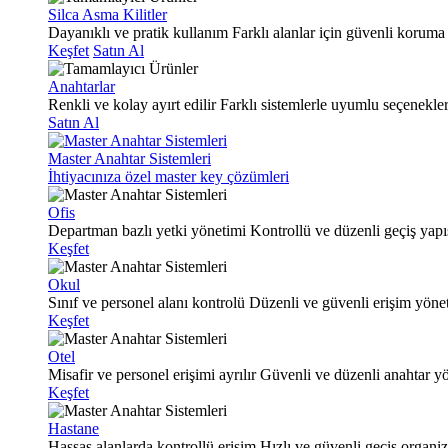
Silca Asma Kilitler
Dayanıklı ve pratik kullanım
Farklı alanlar için güvenli koruma
Keşfet
Satın Al
Anahtarlar
Renkli ve kolay ayırt edilir
Farklı sistemlerle uyumlu seçenekle
Satın Al
Master Anahtar Sistemleri
İhtiyacınıza özel master key çözümleri
Ofis
Departman bazlı yetki yönetimi
Kontrollü ve düzenli geçiş yapı
Keşfet
Okul
Sınıf ve personel alanı kontrolü
Düzenli ve güvenli erişim yöne
Keşfet
Otel
Misafir ve personel erişimi ayrılır
Güvenli ve düzenli anahtar y
Keşfet
Hastane
Hassas alanlarda kontrollü erişim
Hızlı ve güvenli geçiş organi