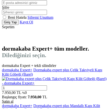
Şifre
Beni Hatırla
Şifremi Unuttum
Kayıt Ol
Giriş Yap
Sepetim
dormakaba Expert+ tüm modeller.
Dilediğinizi seçin.
dormakaba Expert + tekli silindirler
dormakaba Expert+
Dormakaba expert plus Çelik Takviyeli Kapı
Kilit Göbeği (Barel)
7.950,00
TL
0
%
Başlangıç fiyatı:
7.950,00
TL
Satın al
dormakaba Expert+
Dormakaba expert plus Mandallı Kapı Kilit