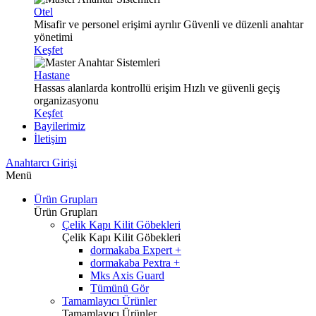
Otel
Misafir ve personel erişimi ayrılır
Güvenli ve düzenli anahtar
yönetimi
Keşfet
Hastane
Hassas alanlarda kontrollü erişim
Hızlı ve güvenli geçiş
organizasyonu
Keşfet
Bayilerimiz
İletişim
Anahtarcı Girişi
Menü
Ürün Grupları
Ürün Grupları
Çelik Kapı Kilit Göbekleri
Çelik Kapı Kilit Göbekleri
dormakaba Expert +
dormakaba Pextra +
Mks Axis Guard
Tümünü Gör
Tamamlayıcı Ürünler
Tamamlayıcı Ürünler