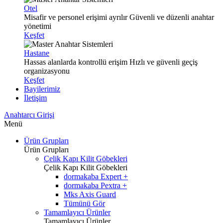
Otel
Misafir ve personel erişimi ayrılır
Güvenli ve düzenli anahtar
yönetimi
Keşfet
Hastane
Hassas alanlarda kontrollü erişim
Hızlı ve güvenli geçiş
organizasyonu
Keşfet
Bayilerimiz
İletişim
Anahtarcı Girişi
Menü
Ürün Grupları
Ürün Grupları
Çelik Kapı Kilit Göbekleri
Çelik Kapı Kilit Göbekleri
dormakaba Expert +
dormakaba Pextra +
Mks Axis Guard
Tümünü Gör
Tamamlayıcı Ürünler
Tamamlayıcı Ürünler