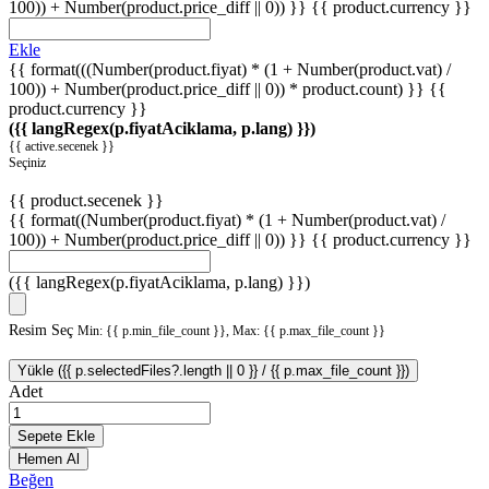
100)) + Number(product.price_diff || 0)) }}
{{ product.currency }}
Ekle
{{ format(((Number(product.fiyat) * (1 + Number(product.vat) /
100)) + Number(product.price_diff || 0)) * product.count) }} {{
product.currency }}
({{ langRegex(p.fiyatAciklama, p.lang) }})
{{ active.secenek }}
Seçiniz
{{ product.secenek }}
{{ format((Number(product.fiyat) * (1 + Number(product.vat) /
100)) + Number(product.price_diff || 0)) }}
{{ product.currency }}
({{ langRegex(p.fiyatAciklama, p.lang) }})
Resim Seç
Min: {{ p.min_file_count }}, Max: {{ p.max_file_count }}
Yükle ({{ p.selectedFiles?.length || 0 }} / {{ p.max_file_count }})
Adet
Sepete Ekle
Hemen Al
Beğen