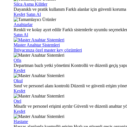
Silca Asma Kilitler
Dayanıklı ve pratik kullanım
Farklı alanlar için güvenli koruma
Keşfet
Satın Al
Anahtarlar
Renkli ve kolay ayırt edilir
Farklı sistemlerle uyumlu seçenekle
Satın Al
Master Anahtar Sistemleri
İhtiyacınıza özel master key çözümleri
Ofis
Departman bazlı yetki yönetimi
Kontrollü ve düzenli geçiş yapı
Keşfet
Okul
Sınıf ve personel alanı kontrolü
Düzenli ve güvenli erişim yöne
Keşfet
Otel
Misafir ve personel erişimi ayrılır
Güvenli ve düzenli anahtar y
Keşfet
Hastane
Hassas alanlarda kontrollü erişim
Hızlı ve güvenli geçiş organi