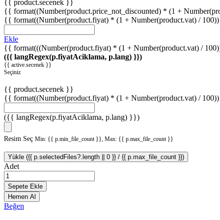
{{ product.secenek }}
{{ format((Number(product.price_not_discounted) * (1 + Number(produ
{{ format((Number(product.fiyat) * (1 + Number(product.vat) / 100)) 
Ekle
{{ format(((Number(product.fiyat) * (1 + Number(product.vat) / 100))
({{ langRegex(p.fiyatAciklama, p.lang) }})
{{ active.secenek }}
Seçiniz
{{ product.secenek }}
{{ format((Number(product.fiyat) * (1 + Number(product.vat) / 100)) 
({{ langRegex(p.fiyatAciklama, p.lang) }})
Resim Seç
Min: {{ p.min_file_count }}, Max: {{ p.max_file_count }}
Yükle ({{ p.selectedFiles?.length || 0 }} / {{ p.max_file_count }})
Adet
Sepete Ekle
Hemen Al
Beğen