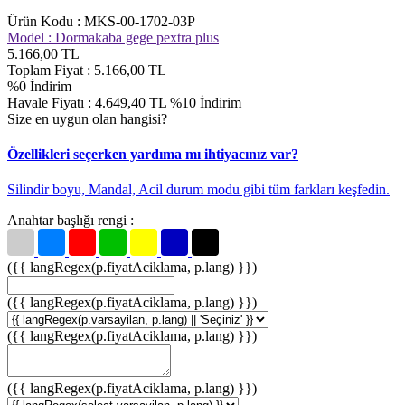
Ürün Kodu :
MKS-00-1702-03P
Model :
Dormakaba gege pextra plus
5.166,00
TL
Toplam Fiyat :
5.166,00
TL
%
0
İndirim
Havale Fiyatı :
4.649,40
TL
%10
İndirim
Size en uygun olan hangisi?
Özellikleri seçerken yardıma mı ihtiyacınız var?
Silindir boyu, Mandal, Acil durum modu gibi tüm farkları keşfedin.
Anahtar başlığı rengi :
({{ langRegex(p.fiyatAciklama, p.lang) }})
({{ langRegex(p.fiyatAciklama, p.lang) }})
({{ langRegex(p.fiyatAciklama, p.lang) }})
({{ langRegex(p.fiyatAciklama, p.lang) }})