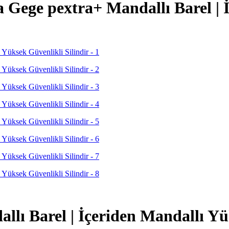
ege pextra+ Mandallı Barel | İ
ı Barel | İçeriden Mandallı Yük