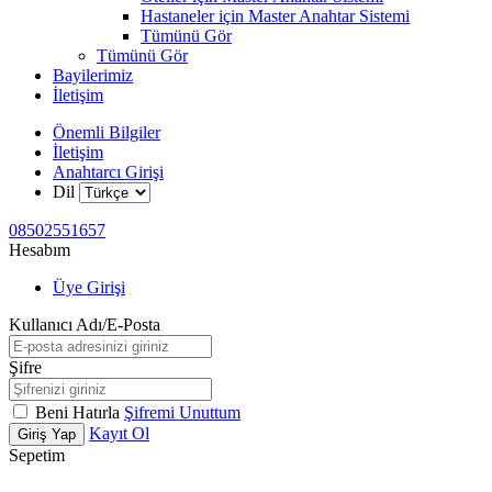
Hastaneler için Master Anahtar Sistemi
Tümünü Gör
Tümünü Gör
Bayilerimiz
İletişim
Önemli Bilgiler
İletişim
Anahtarcı Girişi
Dil
08502551657
Hesabım
Üye Girişi
Kullanıcı Adı/E-Posta
Şifre
Beni Hatırla
Şifremi Unuttum
Kayıt Ol
Giriş Yap
Sepetim