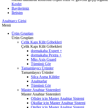
Keşfet
Bayilerimiz
İletişim
Anahtarcı Girişi
Menü
Ürün Grupları
Ürün Grupları
Çelik Kapı Kilit Göbekleri
Çelik Kapı Kilit Göbekleri
dormakaba Expert +
dormakaba Pextra +
Mks Axis Guard
Tümünü Gör
Tamamlayıcı Ürünler
Tamamlayıcı Ürünler
Silca Asma Kilitler
Anahtarlar
Tümünü Gör
Master Anahtar Sistemleri
Master Anahtar Sistemleri
Ofisler için Master Anahtar Sistemi
Okullar için Master Anahtar Sistemi
Oteller için Master Anahtar Sistemi