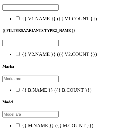
{{ V1.NAME }}
({{ V1.COUNT }})
{{ FILTERS.VARIANTS.TYPE2_NAME }}
{{ V2.NAME }}
({{ V2.COUNT }})
Marka
{{ B.NAME }}
({{ B.COUNT }})
Model
{{ M.NAME }}
({{ M.COUNT }})