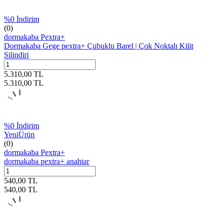
%
0
İndirim
(0)
dormakaba Pextra+
Dormakaba Gege pextra+ Çubuklu Barel | Çok Noktalı Kilit
Silindiri
5.310,00
TL
5.310,00
TL
%
0
İndirim
Yeni
Ürün
(0)
dormakaba Pextra+
dormakaba pextra+ anahtar
540,00
TL
540,00
TL