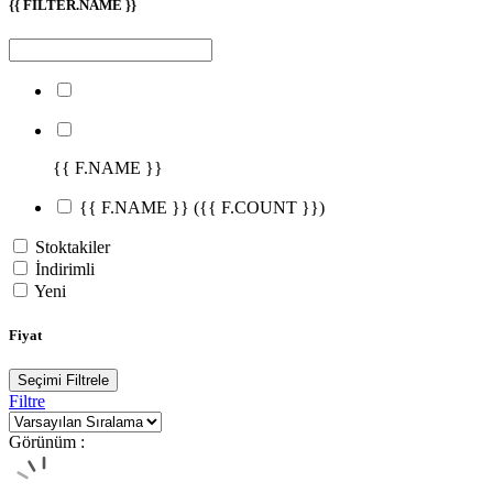
{{ FILTER.NAME }}
{{ F.NAME }}
{{ F.NAME }}
({{ F.COUNT }})
Stoktakiler
İndirimli
Yeni
Fiyat
Seçimi Filtrele
Filtre
Görünüm :