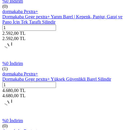
%
0
İndirim
(0)
dormakaba Pextra+
Dormakaba Gege pextra+ Yarım Barel | Kepenk, Panjur, Garaj ve
Pano İçin Tek Taraflı Silindir
2.592,00
TL
2.592,00
TL
%
0
İndirim
(1)
dormakaba Pextra+
Dormakaba Gege pextra+ Yüksek Güvenlikli Barel Silindir
4.680,00
TL
4.680,00
TL
%
0
İndirim
(0)