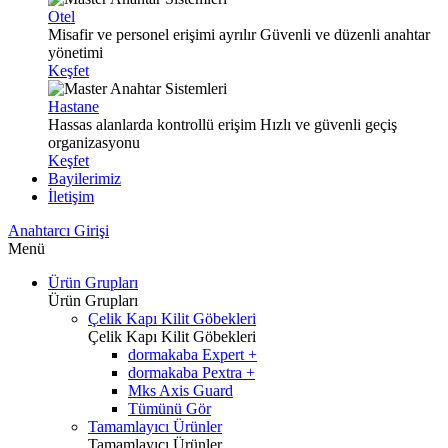
Otel
Misafir ve personel erişimi ayrılır
Güvenli ve düzenli anahtar
yönetimi
Keşfet
Hastane
Hassas alanlarda kontrollü erişim
Hızlı ve güvenli geçiş
organizasyonu
Keşfet
Bayilerimiz
İletişim
Anahtarcı Girişi
Menü
Ürün Grupları
Ürün Grupları
Çelik Kapı Kilit Göbekleri
Çelik Kapı Kilit Göbekleri
dormakaba Expert +
dormakaba Pextra +
Mks Axis Guard
Tümünü Gör
Tamamlayıcı Ürünler
Tamamlayıcı Ürünler