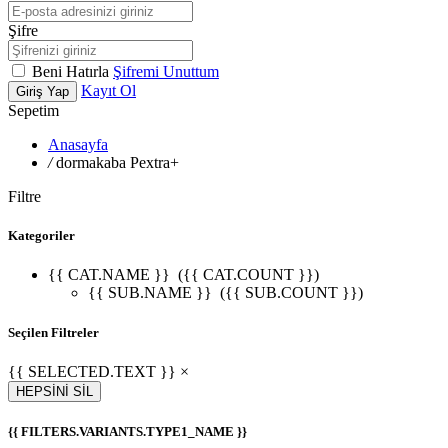
Şifre
Beni Hatırla
Şifremi Unuttum
Kayıt Ol
Giriş Yap
Sepetim
Anasayfa
/
dormakaba Pextra+
Filtre
Kategoriler
{{ CAT.NAME }}
({{ CAT.COUNT }})
{{ SUB.NAME }}
({{ SUB.COUNT }})
Seçilen Filtreler
{{ SELECTED.TEXT }} ×
HEPSİNİ SİL
{{ FILTERS.VARIANTS.TYPE1_NAME }}