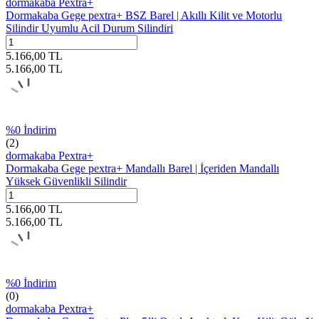
dormakaba Pextra+
Dormakaba Gege pextra+ BSZ Barel | Akıllı Kilit ve Motorlu
Silindir Uyumlu Acil Durum Silindiri
5.166,00
TL
5.166,00
TL
%
0
İndirim
(2)
dormakaba Pextra+
Dormakaba Gege pextra+ Mandallı Barel | İçeriden Mandallı
Yüksek Güvenlikli Silindir
5.166,00
TL
5.166,00
TL
%
0
İndirim
(0)
dormakaba Pextra+