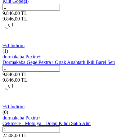
Kilit Göbeği)
9.846,00
TL
9.846,00
TL
%
0
İndirim
(1)
dormakaba Pextra+
Dormakaba Gege Pextra+ Ortak Anahtarlı İkili Barel Seti
9.846,00
TL
9.846,00
TL
%
0
İndirim
(0)
dormakaba Pextra+
Çekmece - Mobilya - Dolap Kilidi Satın Alın
2.508,00
TL