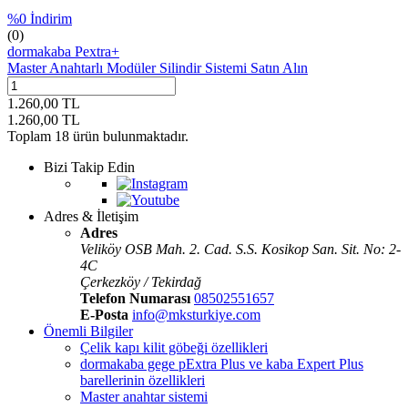
%
0
İndirim
(0)
dormakaba Pextra+
Master Anahtarlı Modüler Silindir Sistemi Satın Alın
1.260,00
TL
1.260,00
TL
Toplam
18
ürün bulunmaktadır.
Bizi Takip Edin
Adres & İletişim
Adres
Veliköy OSB Mah. 2. Cad. S.S. Kosikop San. Sit. No: 2-
4C
Çerkezköy / Tekirdağ
Telefon Numarası
08502551657
E-Posta
info@mksturkiye.com
Önemli Bilgiler
Çelik kapı kilit göbeği özellikleri
dormakaba gege pExtra Plus ve kaba Expert Plus
barellerinin özellikleri
Master anahtar sistemi