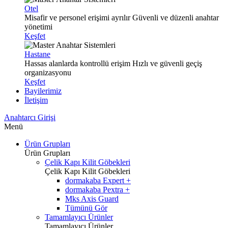
Otel
Misafir ve personel erişimi ayrılır
Güvenli ve düzenli anahtar
yönetimi
Keşfet
Hastane
Hassas alanlarda kontrollü erişim
Hızlı ve güvenli geçiş
organizasyonu
Keşfet
Bayilerimiz
İletişim
Anahtarcı Girişi
Menü
Ürün Grupları
Ürün Grupları
Çelik Kapı Kilit Göbekleri
Çelik Kapı Kilit Göbekleri
dormakaba Expert +
dormakaba Pextra +
Mks Axis Guard
Tümünü Gör
Tamamlayıcı Ürünler
Tamamlayıcı Ürünler