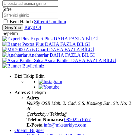
Şifre
Beni Hatırla
Şifremi Unuttum
Kayıt Ol
Giriş Yap
Sepetim
Expert Plus
DAHA FAZLA BİLGİ
Pextra Plus
DAHA FAZLA BİLGİ
Axis Guard
DAHA FAZLA BİLGİ
Anahtarlar
DAHA FAZLA BİLGİ
Silca Asma Kilitler
DAHA FAZLA BİLGİ
Bayilerimiz
Bizi Takip Edin
Adres & İletişim
Adres
Veliköy OSB Mah. 2. Cad. S.S. Kosikop San. Sit. No: 2-
4C
Çerkezköy / Tekirdağ
Telefon Numarası
08502551657
E-Posta
info@mksturkiye.com
Önemli Bilgiler