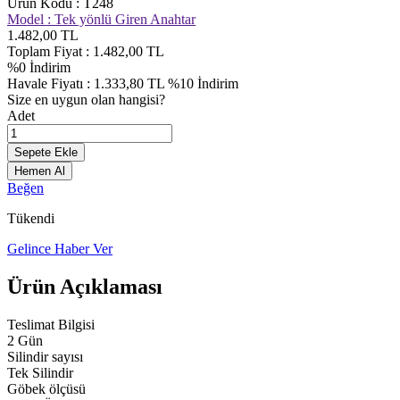
Ürün Kodu :
T248
Model :
Tek yönlü Giren Anahtar
1.482,00
TL
Toplam Fiyat :
1.482,00
TL
%
0
İndirim
Havale Fiyatı :
1.333,80
TL
%10
İndirim
Size en uygun olan hangisi?
Adet
Sepete Ekle
Hemen Al
Beğen
Tükendi
Gelince Haber Ver
Ürün Açıklaması
Teslimat Bilgisi
2 Gün
Silindir sayısı
Tek Silindir
Göbek ölçüsü