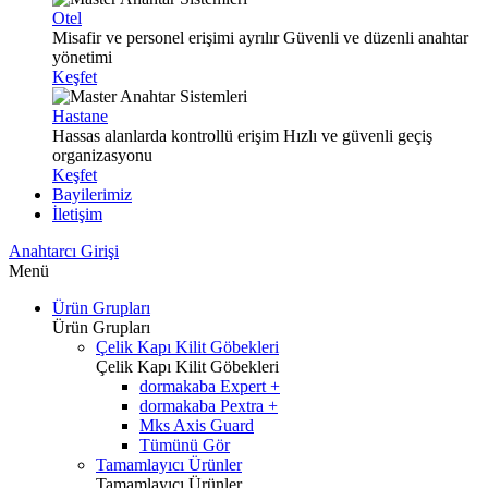
Otel
Misafir ve personel erişimi ayrılır
Güvenli ve düzenli anahtar
yönetimi
Keşfet
Hastane
Hassas alanlarda kontrollü erişim
Hızlı ve güvenli geçiş
organizasyonu
Keşfet
Bayilerimiz
İletişim
Anahtarcı Girişi
Menü
Ürün Grupları
Ürün Grupları
Çelik Kapı Kilit Göbekleri
Çelik Kapı Kilit Göbekleri
dormakaba Expert +
dormakaba Pextra +
Mks Axis Guard
Tümünü Gör
Tamamlayıcı Ürünler
Tamamlayıcı Ürünler