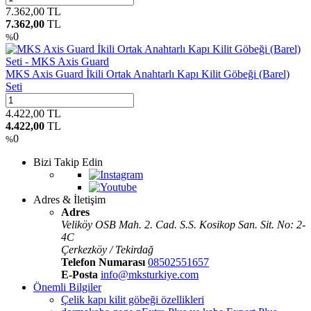
7.362,00
TL
7.362,00
TL
0
%
MKS Axis Guard İkili Ortak Anahtarlı Kapı Kilit Göbeği (Barel)
Seti
4.422,00
TL
4.422,00
TL
0
%
Bizi Takip Edin
Adres & İletişim
Adres
Veliköy OSB Mah. 2. Cad. S.S. Kosikop San. Sit. No: 2-
4C
Çerkezköy / Tekirdağ
Telefon Numarası
08502551657
E-Posta
info@mksturkiye.com
Önemli Bilgiler
Çelik kapı kilit göbeği özellikleri