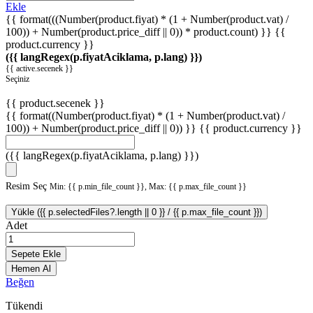
Ekle
{{ format(((Number(product.fiyat) * (1 + Number(product.vat) /
100)) + Number(product.price_diff || 0)) * product.count) }} {{
product.currency }}
({{ langRegex(p.fiyatAciklama, p.lang) }})
{{ active.secenek }}
Seçiniz
{{ product.secenek }}
{{ format((Number(product.fiyat) * (1 + Number(product.vat) /
100)) + Number(product.price_diff || 0)) }}
{{ product.currency }}
({{ langRegex(p.fiyatAciklama, p.lang) }})
Resim Seç
Min: {{ p.min_file_count }}, Max: {{ p.max_file_count }}
Yükle ({{ p.selectedFiles?.length || 0 }} / {{ p.max_file_count }})
Adet
Sepete Ekle
Hemen Al
Beğen
Tükendi