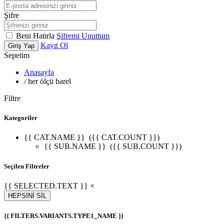
Şifre
Beni Hatırla
Şifremi Unuttum
Kayıt Ol
Giriş Yap
Sepetim
Anasayfa
/
her ölçü barel
Filtre
Kategoriler
{{ CAT.NAME }}
({{ CAT.COUNT }})
{{ SUB.NAME }}
({{ SUB.COUNT }})
Seçilen Filtreler
{{ SELECTED.TEXT }} ×
HEPSİNİ SİL
{{ FILTERS.VARIANTS.TYPE1_NAME }}