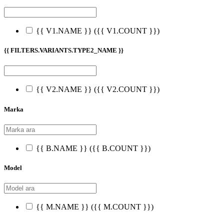
{{ V1.NAME }}
({{ V1.COUNT }})
{{ FILTERS.VARIANTS.TYPE2_NAME }}
{{ V2.NAME }}
({{ V2.COUNT }})
Marka
{{ B.NAME }}
({{ B.COUNT }})
Model
{{ M.NAME }}
({{ M.COUNT }})