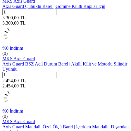
MKS Axis Guard
Axis Guard Çubuklu Barel | Gömme Kilitli Kapılar İçin
3.300,00
TL
3.300,00
TL
%
0
İndirim
(0)
MKS Axis Guard
Axis Guard BSZ Acil Durum Barel | Akıllı Kilit ve Motorlu Silindir
Uyumlu
2.454,00
TL
2.454,00
TL
%
0
İndirim
(0)
MKS Axis Guard
Axis Guard Mandallı Özel Ölçü Barel | İçeriden Mandallı, Dışarıdan