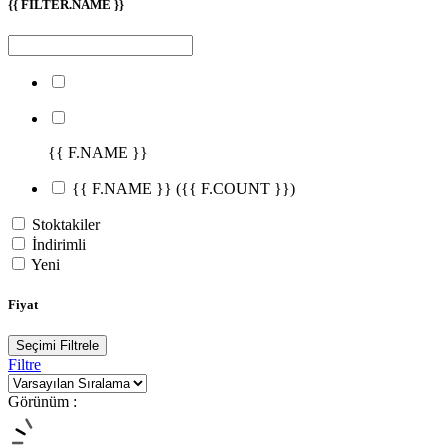
{{ FILTER.NAME }}
{{ F.NAME }}
{{ F.NAME }}
({{ F.COUNT }})
Stoktakiler
İndirimli
Yeni
Fiyat
Seçimi Filtrele
Filtre
Görünüm :