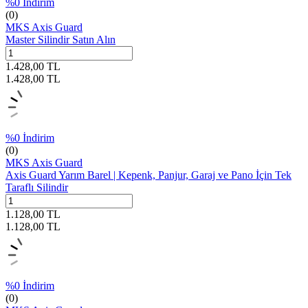
%
0
İndirim
(0)
MKS Axis Guard
Master Silindir Satın Alın
1.428,00
TL
1.428,00
TL
%
0
İndirim
(0)
MKS Axis Guard
Axis Guard Yarım Barel | Kepenk, Panjur, Garaj ve Pano İçin Tek
Taraflı Silindir
1.128,00
TL
1.128,00
TL
%
0
İndirim
(0)