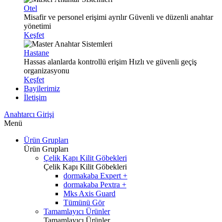
Otel
Misafir ve personel erişimi ayrılır
Güvenli ve düzenli anahtar
yönetimi
Keşfet
Hastane
Hassas alanlarda kontrollü erişim
Hızlı ve güvenli geçiş
organizasyonu
Keşfet
Bayilerimiz
İletişim
Anahtarcı Girişi
Menü
Ürün Grupları
Ürün Grupları
Çelik Kapı Kilit Göbekleri
Çelik Kapı Kilit Göbekleri
dormakaba Expert +
dormakaba Pextra +
Mks Axis Guard
Tümünü Gör
Tamamlayıcı Ürünler
Tamamlayıcı Ürünler